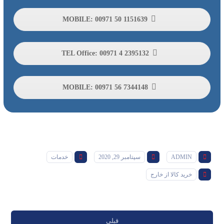
MOBILE: 00971 50 1151639
TEL Office: 00971 4 2395132
MOBILE: 00971 56 7344148
ADMIN
سپتامبر 29, 2020
خدمات
خرید کالا از خارج
قبلی